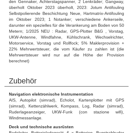
den Gennaker, Achterstagspanner, 2 Lenkräder; Gangway,
überholt Oktober 2023 überholt, 2023: Jotum Antifouling
Selbstpolierende Beschichtung Neue, Hartmatrix-Antifouling
im Oktober 2023; 1 Notanker; verschiedene Ankerseile,
darunter ein spezielles für die Verankerung am Boden von 50
Metern; 1/2025 NEU : Radar, GPS-Plotter B&G , Vorstag,
UKW-Antenne, Windfahne, Kühlschrank, Wechselrichter,
Motorservice, Vorstag und Rollfock; 5% Maklerprovision +
22% Mehrwertsteuer, die vom Käufer zu zahlen ist (die
Mehrwertsteuer wird nur auf die Höhe der Provision
berechnet)
Zubehör
Navigation elektronische Instrumentation
AIS, Autopilot (simrad), Echolot, Kartenplotter mit GPS
(simrad), Kettenzählwerk, Kompass, Log, Radar (simrad),
Ruderlageanzeiger, UKW-Funk (con stazione wifi),
Windmessanlage.
Deck und technische ausrüsten
Badeleiter, Batterieladegerät, 6 x Batterien, Bugstrahlruder